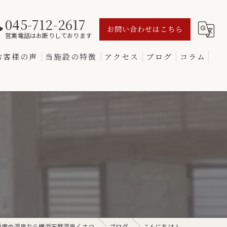
045-712-2617
お問い合わせはこちら
営業電話はお断りしております
お客様の声
当施設の特徴
アクセス
ブログ
コラム
源泉
サウナ
変わり湯
黒湯
食事
浜市の温泉なら横浜天然温泉くさつ
ブログ
こんにちは！