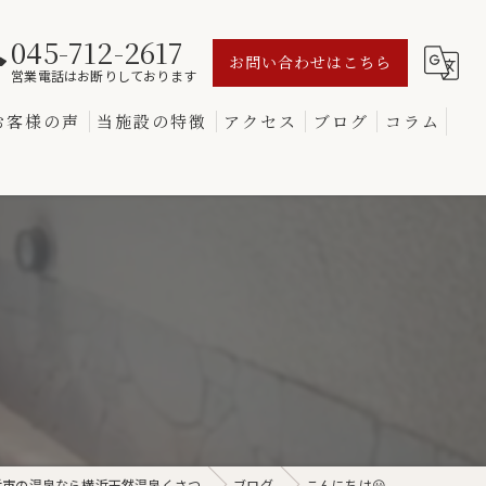
045-712-2617
お問い合わせはこちら
営業電話はお断りしております
お客様の声
当施設の特徴
アクセス
ブログ
コラム
源泉
サウナ
変わり湯
黒湯
食事
浜市の温泉なら横浜天然温泉くさつ
ブログ
こんにちは😃