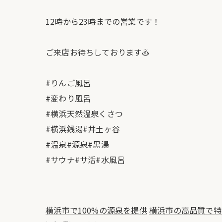
12時から23時までの営業です！
ご来店お待ちしております♨️
#りんご風呂
#変わり風呂
#横浜天然温泉くさつ
#横浜銭湯#井土ヶ谷
#温泉#源泉#黒湯
#サウナ#サ活#水風呂
横浜市で100%の源泉を提供
横浜市の高品質で特