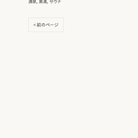
源泉
黒湯
サウナ
< 前のページ