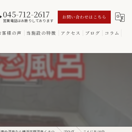
045-712-2617
お問い合わせはこちら
営業電話はお断りしております
お客様の声
当施設の特徴
アクセス
ブログ
コラム
源泉
サウナ
変わり湯
黒湯
食事
浜市の温泉なら横浜天然温泉くさつ
ブログ
こんにちは😃